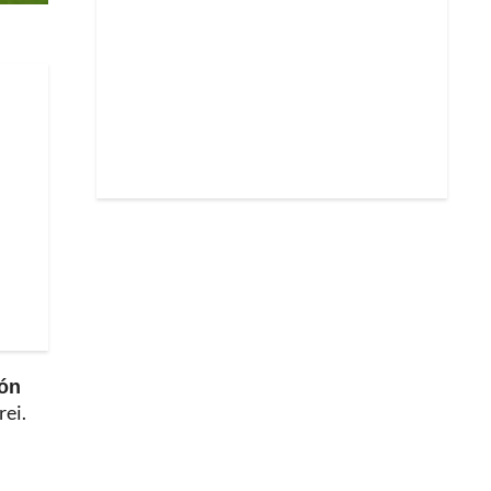
ión
rei.