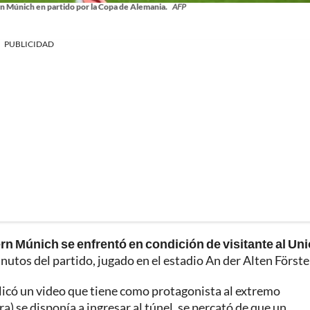
rn Múnich en partido por la Copa de Alemania.
AFP
PUBLICIDAD
rn Múnich se enfrentó en condición de visitante al Un
inutos del partido, jugado en el estadio An der Alten Förste
ublicó un video que tiene como protagonista al extremo
) se disponía a ingresar al túnel, se percató de que un