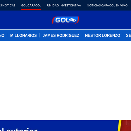
S NOTICAS
GOL CARACOL
UNIDAD INVESTIGATIVA
NOTICIAS CARACOL EN VIVO
INO
MILLONARIOS
JAMES RODRÍGUEZ
NÉSTOR LORENZO
SE
PUBLICIDAD