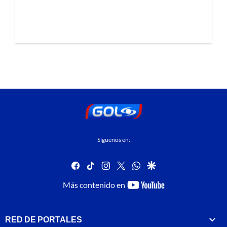
Síguenos en:
facebook
tiktok
instagram
twitter
whatsapp
google
youtube-
Más contenido en
footer
RED DE PORTALES