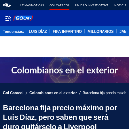
ÚLTIMAS NOTICAS
GOL CARACOL
UNIDAD INVESTIGATIVA
NOTICIAS
Tendencias:
LUIS DÍAZ
FIFA-INFANTINO
MILLONARIOS
JAM
PUBLICIDAD
/
/
Gol Caracol
Colombianos en el exterior
Barcelona fija precio máximo
Barcelona fija precio máximo por
Luis Díaz, pero saben que será
duro quitárselo a Liverpool