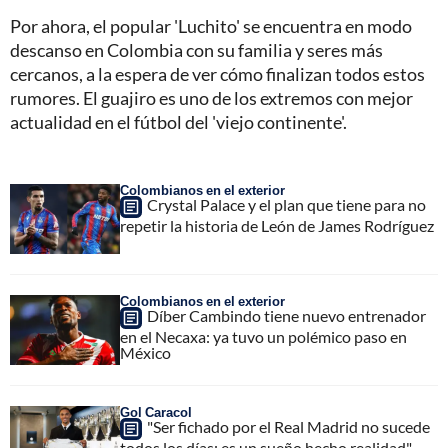
Por ahora, el popular 'Luchito' se encuentra en modo
descanso en Colombia con su familia y seres más
cercanos, a la espera de ver cómo finalizan todos estos
rumores. El guajiro es uno de los extremos con mejor
actualidad en el fútbol del 'viejo continente'.
Colombianos en el exterior
Crystal Palace y el plan que tiene para no
repetir la historia de León de James Rodríguez
Colombianos en el exterior
Díber Cambindo tiene nuevo entrenador
en el Necaxa: ya tuvo un polémico paso en
México
Gol Caracol
"Ser fichado por el Real Madrid no sucede
todos los días; es un sueño hecho realidad"