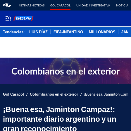
ÚLTIMAS NOTICAS
GOL CARACOL
UNIDAD INVESTIGATIVA
NOTICIAS
Tendencias:
LUIS DÍAZ
FIFA-INFANTINO
MILLONARIOS
JAM
PUBLICIDAD
/
/
Gol Caracol
Colombianos en el exterior
¡Buena esa, Jaminton Campaz
¡Buena esa, Jaminton Campaz!:
importante diario argentino y un
gran reconocimiento