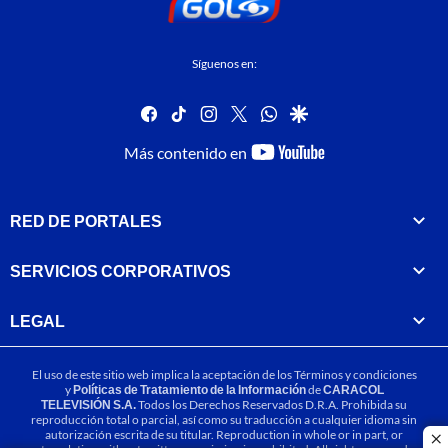
Síguenos en:
facebook
tiktok
instagram
twitter
whatsapp
google
youtube-
Más contenido en
footer
RED DE PORTALES
SERVICIOS CORPORATIVOS
LEGAL
El uso de este sitio web implica la aceptación de los
Términos y condiciones
y
Políticas de Tratamiento de la Información
de
CARACOL
TELEVISIÓN S.A.
Todos los Derechos Reservados D.R.A. Prohibida su
reproducción total o parcial, así como su traducción a cualquier idioma sin
autorización escrita de su titular. Reproduction in whole or in part, or
cl