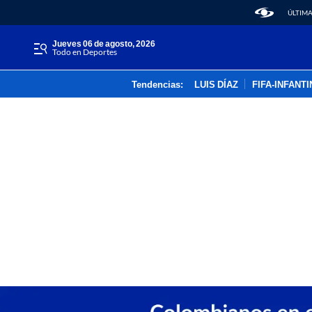
ÚLTIMA
jueves 06 de agosto, 2026
Todo en Deportes
Tendencias:
LUIS DÍAZ
FIFA-INFANT