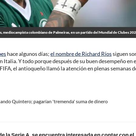
s, mediocampista colombiano de Palmeiras, en un partido del Mundial de Clubes 20
bes
hace algunos días;
el nombre de Richard Ríos
siguen so
en Italia. Y todo porque después de su buen desempeño en e
FIFA, el antioqueño llamó la atención en plenas semanas d
ernando Quintero; pagarían 'tremenda' suma de dinero
e la Serie A, se encuentra interesada en contar con el