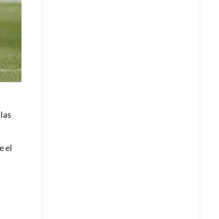
las
e el