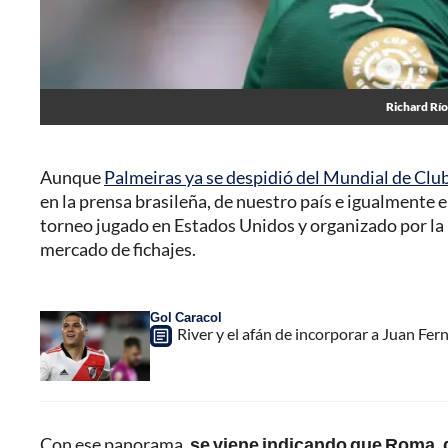
Richard Río
Aunque
Palmeiras ya se despidió del Mundial de Clu
en la prensa brasileña, de nuestro país e igualmente 
torneo jugado en Estados Unidos y organizado por la 
mercado de fichajes.
Gol Caracol
River y el afán de incorporar a Juan F
Con ese panorama,
se viene indicando que Roma, d