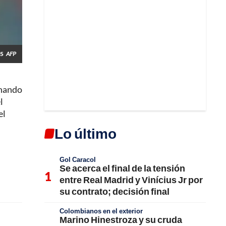
25
AFP
nando
l
el
Lo último
Gol Caracol
Se acerca el final de la tensión
entre Real Madrid y Vinícius Jr por
su contrato; decisión final
Colombianos en el exterior
Marino Hinestroza y su cruda