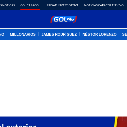
S NOTICAS
GOL CARACOL
UNIDAD INVESTIGATIVA
NOTICIAS CARACOL EN VIVO
INO
MILLONARIOS
JAMES RODRÍGUEZ
NÉSTOR LORENZO
SE
PUBLICIDAD