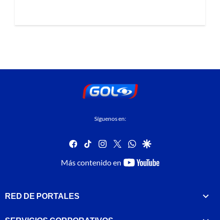
Síguenos en:
facebook
tiktok
instagram
twitter
whatsapp
google
youtube-
Más contenido en
footer
RED DE PORTALES