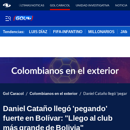
ÚLTIMAS NOTICAS
GOL CARACOL
UNIDAD INVESTIGATIVA
NOTICIAS
Tendencias:
LUIS DÍAZ
FIFA-INFANTINO
MILLONARIOS
JAM
PUBLICIDAD
/
/
Gol Caracol
Colombianos en el exterior
Daniel Cataño llegó 'pegando
Daniel Cataño llegó 'pegando'
fuerte en Bolívar: "Llego al club
más grande de Bolivia"