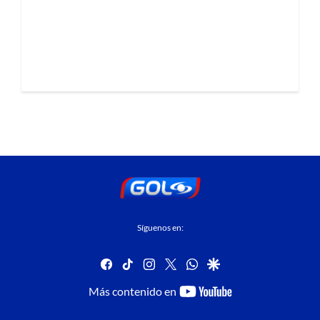
Síguenos en:
facebook
tiktok
instagram
twitter
whatsapp
google
youtube-
Más contenido en
footer