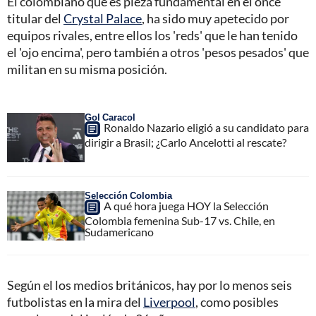
El colombiano que es pieza fundamental en el once
titular del
Crystal Palace
, ha sido muy apetecido por
equipos rivales, entre ellos los 'reds' que le han tenido
el 'ojo encima', pero también a otros 'pesos pesados' que
militan en su misma posición.
Gol Caracol
Ronaldo Nazario eligió a su candidato para
dirigir a Brasil; ¿Carlo Ancelotti al rescate?
Selección Colombia
A qué hora juega HOY la Selección
Colombia femenina Sub-17 vs. Chile, en
Sudamericano
Según el los medios británicos, hay por lo menos seis
futbolistas en la mira del
Liverpool
, como posibles