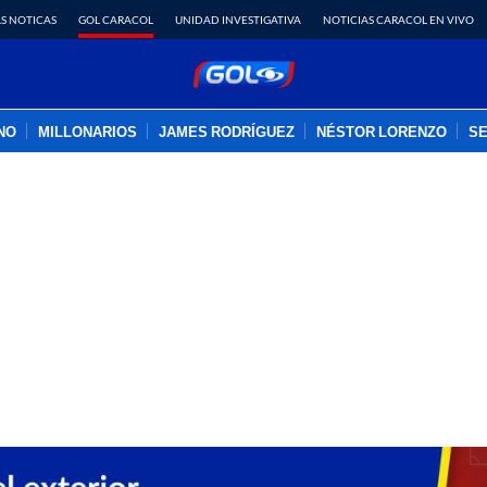
S NOTICAS
GOL CARACOL
UNIDAD INVESTIGATIVA
NOTICIAS CARACOL EN VIVO
INO
MILLONARIOS
JAMES RODRÍGUEZ
NÉSTOR LORENZO
SE
PUBLICIDAD