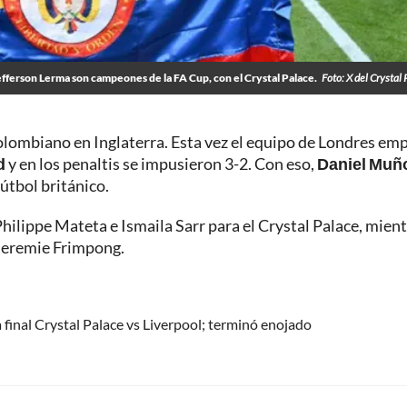
fferson Lerma son campeones de la FA Cup, con el Crystal Palace.
Foto: X del Crystal 
colombiano en Inglaterra. Esta vez el equipo de Londres em
d
y en los penaltis se impusieron 3-2. Con eso,
Daniel Muñ
tbol británico.
hilippe Mateta e Ismaila Sarr para el Crystal Palace, mien
 Jeremie Frimpong.
 final Crystal Palace vs Liverpool; terminó enojado