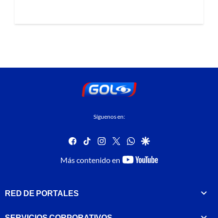
Síguenos en:
facebook
tiktok
instagram
twitter
whatsapp
google
youtube-
Más contenido en
footer
RED DE PORTALES
SERVICIOS CORPORATIVOS