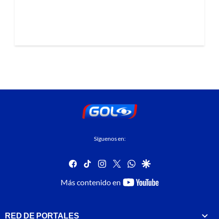
Síguenos en:
facebook
tiktok
instagram
twitter
whatsapp
google
youtube-
Más contenido en
footer
RED DE PORTALES