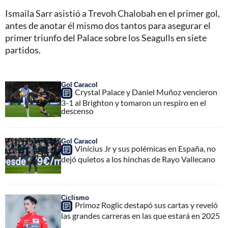
Ismaila Sarr asistió a Trevoh Chalobah en el primer gol,
antes de anotar él mismo dos tantos para asegurar el
primer triunfo del Palace sobre los Seagulls en siete
partidos.
Gol Caracol
Crystal Palace y Daniel Muñoz vencieron
3-1 al Brighton y tomaron un respiro en el
descenso
Gol Caracol
Vinícius Jr y sus polémicas en España, no
dejó quietos a los hinchas de Rayo Vallecano
Ciclismo
Primoz Roglic destapó sus cartas y reveló
las grandes carreras en las que estará en 2025