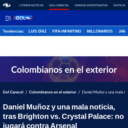
ÚLTIMAS NOTICAS
GOL CARACOL
UNIDAD INVESTIGATIVA
NOTICIAS
Tendencias:
LUIS DÍAZ
FIFA-INFANTINO
MILLONARIOS
JAM
PUBLICIDAD
/
/
Gol Caracol
Colombianos en el exterior
Daniel Muñoz y una mala noti
Daniel Muñoz y una mala noticia,
tras Brighton vs. Crystal Palace: no
jugará contra Arsenal