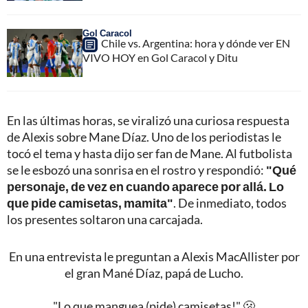
Gol Caracol
Chile vs. Argentina: hora y dónde ver EN
VIVO HOY en Gol Caracol y Ditu
En las últimas horas, se viralizó una curiosa respuesta
de Alexis sobre Mane Díaz. Uno de los periodistas le
tocó el tema y hasta dijo ser fan de Mane. Al futbolista
se le esbozó una sonrisa en el rostro y respondió:
"Qué
personaje, de vez en cuando aparece por allá. Lo
que pide camisetas, mamita"
. De inmediato, todos
los presentes soltaron una carcajada.
En una entrevista le preguntan a Alexis MacAllister por
el gran Mané Díaz, papá de Lucho.
"Lo que manguea (pide) camisetas!" 🫢