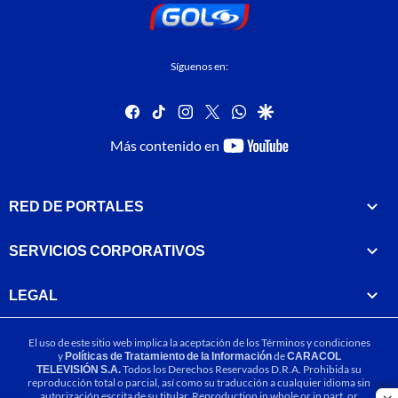
Síguenos en:
facebook
tiktok
instagram
twitter
whatsapp
google
youtube-
Más contenido en
footer
RED DE PORTALES
SERVICIOS CORPORATIVOS
LEGAL
El uso de este sitio web implica la aceptación de los
Términos y condiciones
y
Políticas de Tratamiento de la Información
de
CARACOL
TELEVISIÓN S.A.
Todos los Derechos Reservados D.R.A. Prohibida su
reproducción total o parcial, así como su traducción a cualquier idioma sin
autorización escrita de su titular. Reproduction in whole or in part, or