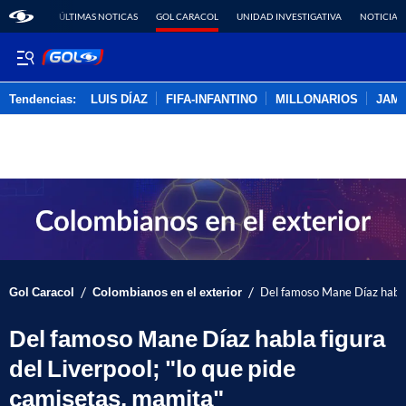
ÚLTIMAS NOTICAS
GOL CARACOL
UNIDAD INVESTIGATIVA
NOTICIAS
Tendencias:
LUIS DÍAZ
FIFA-INFANTINO
MILLONARIOS
JAM
PUBLICIDAD
/
/
Gol Caracol
Colombianos en el exterior
Del famoso Mane Díaz habla 
Del famoso Mane Díaz habla figura
del Liverpool; "lo que pide
camisetas, mamita"