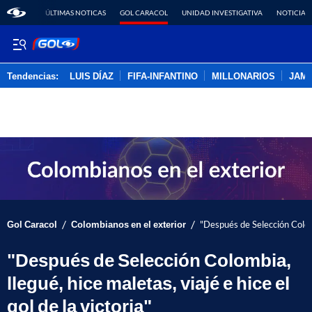
ÚLTIMAS NOTICAS
GOL CARACOL
UNIDAD INVESTIGATIVA
NOTICIAS
Tendencias:
LUIS DÍAZ
FIFA-INFANTINO
MILLONARIOS
JAM
PUBLICIDAD
/
/
Gol Caracol
Colombianos en el exterior
"Después de Selección Colombi
"Después de Selección Colombia,
llegué, hice maletas, viajé e hice el
gol de la victoria"