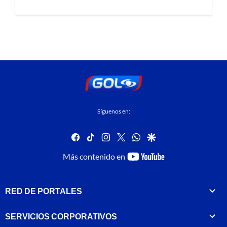
Síguenos en:
facebook
tiktok
instagram
twitter
whatsapp
google
youtube-
Más contenido en
footer
RED DE PORTALES
SERVICIOS CORPORATIVOS