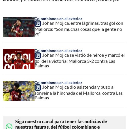
Colombianos en el exterior
Johan Mojica, entre lágrimas, tras gol con
Mallorca: "Son muchas cosas que la gente no
ve"
Colombianos en el exterior
Johan Mojica se vistió de héroe y marcó el
gol de la victoria: Mallorca 3-2 contra Las
Palmas
Colombianos en el exterior
Johan Mojica dio asistencia y puso a
sonreír a la hinchada del Mallorca, contra Las
Palmas
Siga nuestro canal para tener las noticias de
nuestras figuras, del fútbol colombiano e