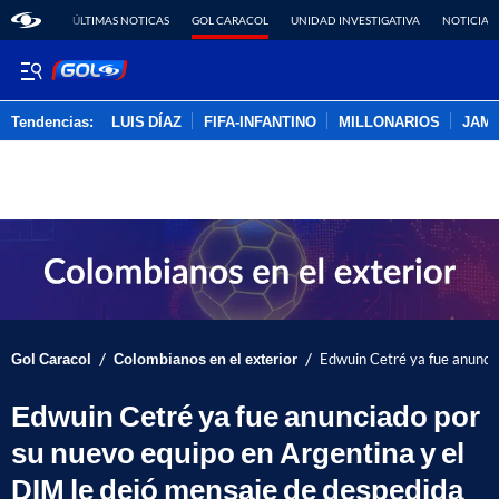
ÚLTIMAS NOTICAS
GOL CARACOL
UNIDAD INVESTIGATIVA
NOTICIAS
Tendencias:
LUIS DÍAZ
FIFA-INFANTINO
MILLONARIOS
JAM
PUBLICIDAD
/
/
Gol Caracol
Colombianos en el exterior
Edwuin Cetré ya fue anuncia
Edwuin Cetré ya fue anunciado por
su nuevo equipo en Argentina y el
DIM le dejó mensaje de despedida