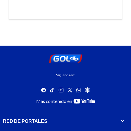
Síguenos en:
facebook
tiktok
instagram
twitter
whatsapp
google
youtube-
Más contenido en
footer
RED DE PORTALES