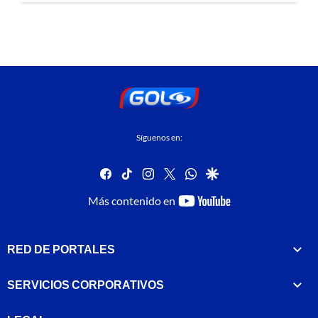
Síguenos en:
facebook
tiktok
instagram
twitter
whatsapp
google
youtube-
Más contenido en
footer
RED DE PORTALES
SERVICIOS CORPORATIVOS