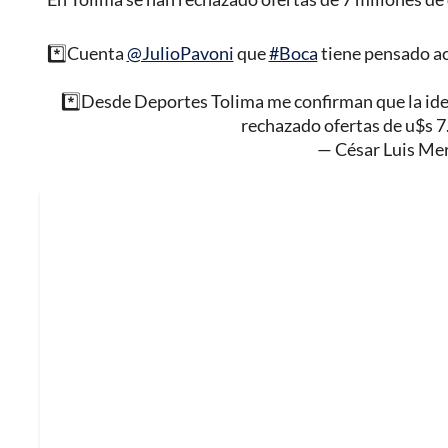
*️⃣Cuenta
@JulioPavoni
que
#Boca
tiene pensado ac
*️⃣Desde Deportes Tolima me confirman que la idea 
rechazado ofertas de u$s 
— César Luis Me