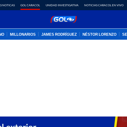
S NOTICAS
GOL CARACOL
UNIDAD INVESTIGATIVA
NOTICIAS CARACOL EN VIVO
INO
MILLONARIOS
JAMES RODRÍGUEZ
NÉSTOR LORENZO
SE
PUBLICIDAD