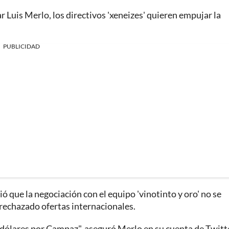
r Luis Merlo, los directivos 'xeneizes' quieren empujar la
PUBLICIDAD
 que la negociación con el equipo 'vinotinto y oro' no se
 rechazado ofertas internacionales.
 dólares por Campaz", aseguró Merlo en su cuenta de Twitt