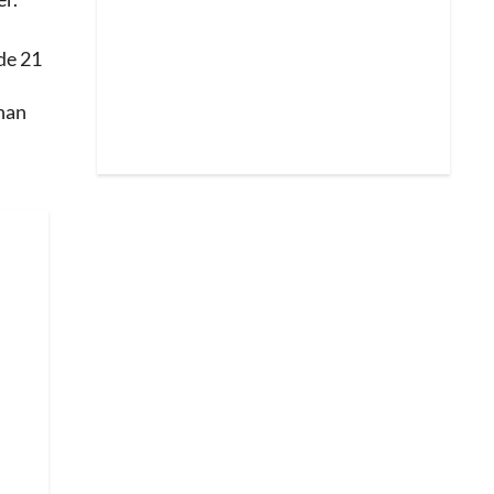
de 21
 han