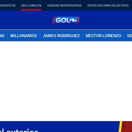
S NOTICAS
GOL CARACOL
UNIDAD INVESTIGATIVA
NOTICIAS CARACOL EN VIVO
INO
MILLONARIOS
JAMES RODRÍGUEZ
NÉSTOR LORENZO
SE
PUBLICIDAD