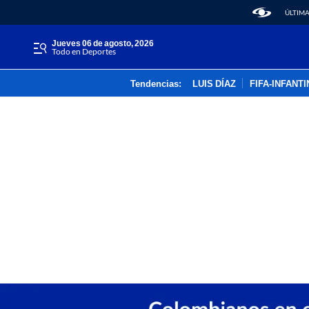
ÚLTIMA
jueves 06 de agosto, 2026
Todo en Deportes
Tendencias:
LUIS DÍAZ
FIFA-INFANT