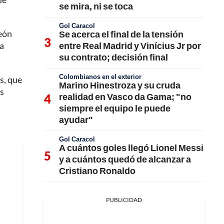
se mira, ni se toca
Gol Caracol
León
Se acerca el final de la tensión
entre Real Madrid y Vinícius Jr por
la
su contrato; decisión final
Colombianos en el exterior
s, que
Marino Hinestroza y su cruda
es
realidad en Vasco da Gama; "no
siempre el equipo le puede
ayudar"
Gol Caracol
A cuántos goles llegó Lionel Messi
y a cuántos quedó de alcanzar a
Cristiano Ronaldo
PUBLICIDAD