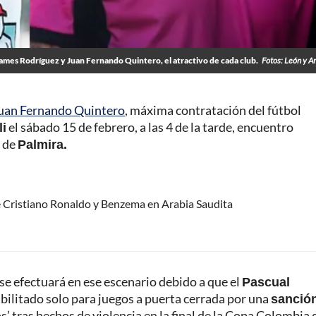
ames Rodríguez y Juan Fernando Quintero, el atractivo de cada club.
Fotos: León y A
uan Fernando Quintero
, máxima contratación del fútbol
li
el sábado 15 de febrero, a las 4 de la tarde, encuentro
r de
Palmira.
e Cristiano Ronaldo y Benzema en Arabia Saudita
, se efectuará en ese escenario debido a que el
Pascual
habilitado solo para juegos a puerta cerrada por una
sanción
os’ tras hechos de violencia en la final de la Copa Colombia 