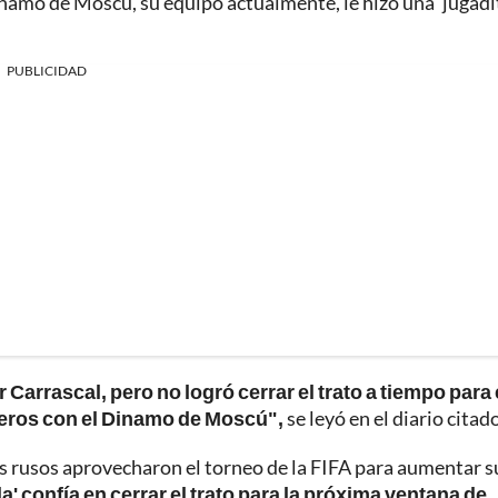
namo de Moscú, su equipo actualmente, le hizo una 'jugadit
PUBLICIDAD
arrascal, pero no logró cerrar el trato a tiempo para 
ieros con el Dinamo de Moscú",
se leyó en el diario citado
los rusos aprovecharon el torneo de la FIFA para aumentar s
Fla' confía en cerrar el trato para la próxima ventana de