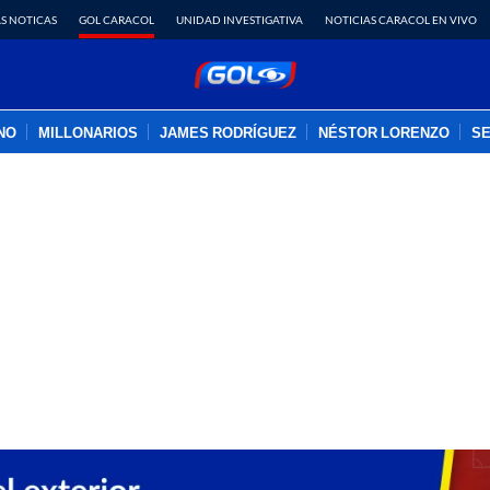
S NOTICAS
GOL CARACOL
UNIDAD INVESTIGATIVA
NOTICIAS CARACOL EN VIVO
INO
MILLONARIOS
JAMES RODRÍGUEZ
NÉSTOR LORENZO
SE
PUBLICIDAD