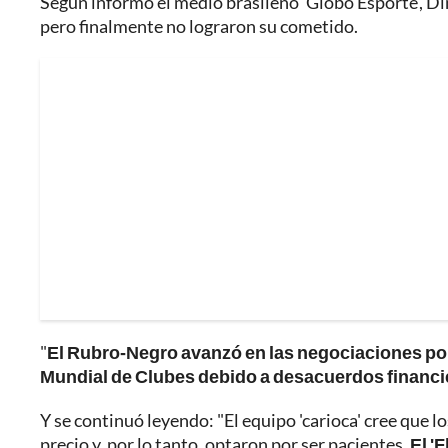
Según informó el medio brasileño 'Globo Esporte', Di
pero finalmente no lograron su cometido.
"
El Rubro-Negro avanzó en las negociaciones por C
Mundial de Clubes debido a desacuerdos financ
Y se continuó leyendo: "El equipo 'carioca' cree que 
precio y, por lo tanto, optaron por ser pacientes.
El '