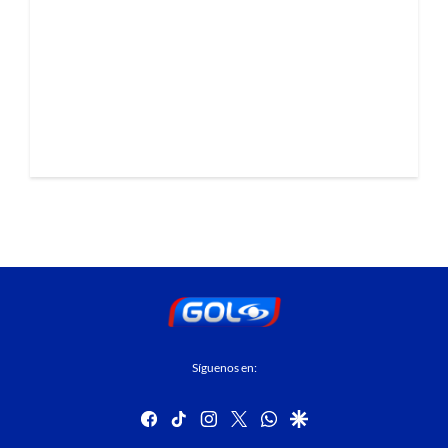
Síguenos en:
facebook
tiktok
instagram
twitter
whatsapp
google