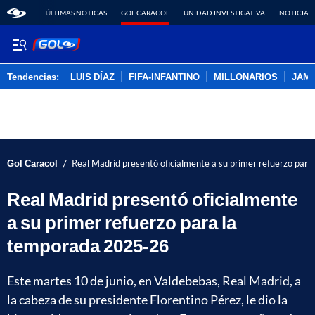
ÚLTIMAS NOTICAS
GOL CARACOL
UNIDAD INVESTIGATIVA
NOTICIAS
Tendencias:
LUIS DÍAZ
FIFA-INFANTINO
MILLONARIOS
JAM
PUBLICIDAD
/
Gol Caracol
Real Madrid presentó oficialmente a su primer refuerzo pa
Real Madrid presentó oficialmente
a su primer refuerzo para la
temporada 2025-26
Este martes 10 de junio, en Valdebebas, Real Madrid, a
la cabeza de su presidente Florentino Pérez, le dio la