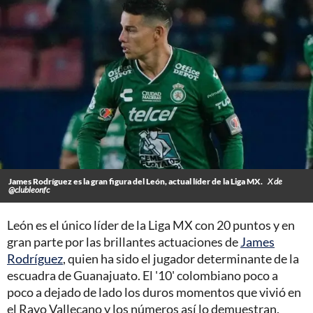
James Rodríguez es la gran figura del León, actual líder de la Liga MX.
X de
@clubleonfc
León es el único líder de la Liga MX con 20 puntos y en
gran parte por las brillantes actuaciones de
James
Rodríguez
, quien ha sido el jugador determinante de la
escuadra de Guanajuato. El '10' colombiano poco a
poco a dejado de lado los duros momentos que vivió en
el Rayo Vallecano y los números así lo demuestran.