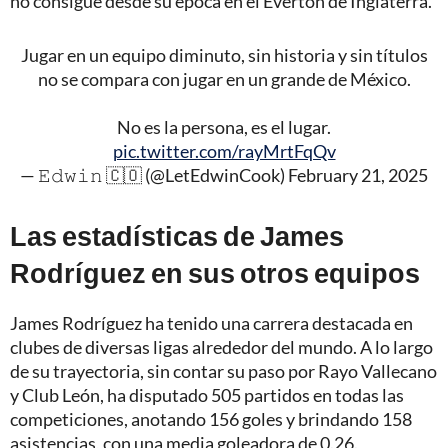
no consigue desde su época en el Everton de Inglaterra.
Jugar en un equipo diminuto, sin historia y sin títulos
no se compara con jugar en un grande de México.
No es la persona, es el lugar.
pic.twitter.com/rayMrtFqQv
— 𝙴𝚍𝚠𝚒𝚗 🇨🇴 (@LetEdwinCook)
February 21, 2025
Las estadísticas de James
Rodríguez en sus otros equipos
James Rodríguez ha tenido una carrera destacada en
clubes de diversas ligas alrededor del mundo. A lo largo
de su trayectoria, sin contar su paso por Rayo Vallecano
y Club León, ha disputado 505 partidos en todas las
competiciones, anotando 156 goles y brindando 158
asistencias, con una media goleadora de 0.26.