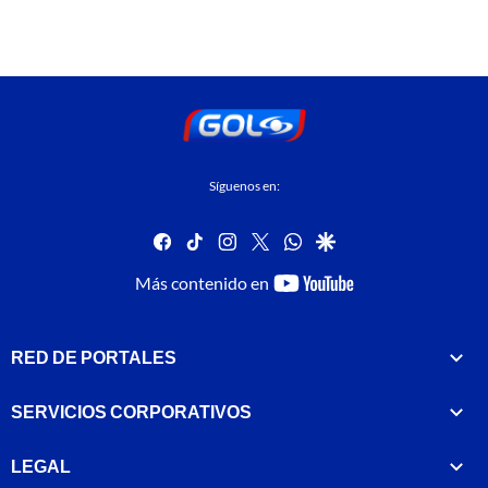
Síguenos en:
facebook
tiktok
instagram
twitter
whatsapp
google
youtube-
Más contenido en
footer
RED DE PORTALES
SERVICIOS CORPORATIVOS
LEGAL