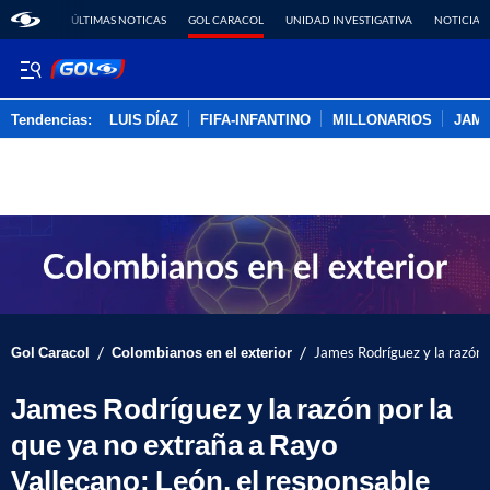
ÚLTIMAS NOTICAS
GOL CARACOL
UNIDAD INVESTIGATIVA
NOTICIAS
Tendencias:
LUIS DÍAZ
FIFA-INFANTINO
MILLONARIOS
JAM
PUBLICIDAD
/
/
Gol Caracol
Colombianos en el exterior
James Rodríguez y la razón 
James Rodríguez y la razón por la
que ya no extraña a Rayo
Vallecano: León, el responsable