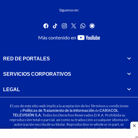
Síguenos en:
facebook
tiktok
instagram
twitter
whatsapp
google
youtube-
Más contenido en
footer
RED DE PORTALES
SERVICIOS CORPORATIVOS
LEGAL
El uso de este sitio web implica la aceptación de los
Términos y condiciones
y
Políticas de Tratamiento de la Información
de
CARACOL
TELEVISIÓN S.A.
Todos los Derechos Reservados D.R.A. Prohibida su
reproducción total o parcial, así como su traducción a cualquier idioma sin
autorización escrita de su titular. Reproduction in whole or in part, or
cl
translation without written permission is prohibited. All rights reserved
2025.