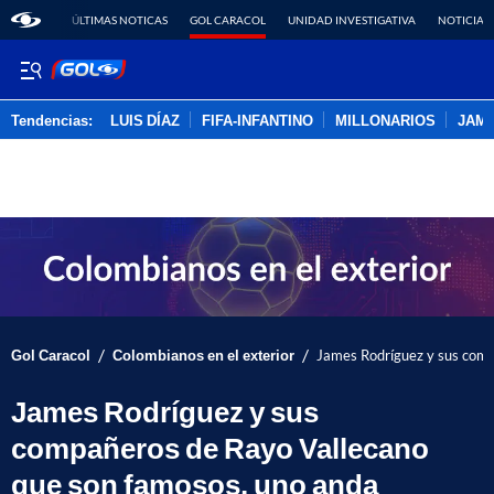
ÚLTIMAS NOTICAS
GOL CARACOL
UNIDAD INVESTIGATIVA
NOTICIAS
Tendencias:
LUIS DÍAZ
FIFA-INFANTINO
MILLONARIOS
JAM
PUBLICIDAD
/
/
Gol Caracol
Colombianos en el exterior
James Rodríguez y sus comp
James Rodríguez y sus
compañeros de Rayo Vallecano
que son famosos, uno anda