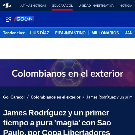
ÚLTIMAS NOTICAS
GOL CARACOL
UNIDAD INVESTIGATIVA
NOTICIAS
Tendencias:
LUIS DÍAZ
FIFA-INFANTINO
MILLONARIOS
JAM
PUBLICIDAD
/
/
Gol Caracol
Colombianos en el exterior
James Rodríguez y un primer
James Rodríguez y un primer
tiempo a pura 'magia' con Sao
Paulo, por Copa Libertadores