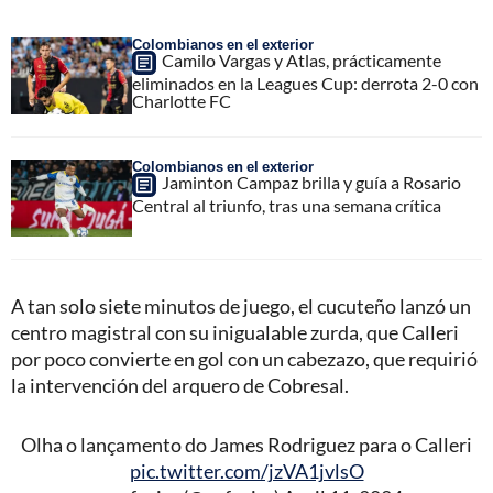
Colombianos en el exterior
Camilo Vargas y Atlas, prácticamente
eliminados en la Leagues Cup: derrota 2-0 con
Charlotte FC
Colombianos en el exterior
Jaminton Campaz brilla y guía a Rosario
Central al triunfo, tras una semana crítica
A tan solo siete minutos de juego, el cucuteño lanzó un
centro magistral con su inigualable zurda, que Calleri
por poco convierte en gol con un cabezazo, que requirió
la intervención del arquero de Cobresal.
Olha o lançamento do James Rodriguez para o Calleri
pic.twitter.com/jzVA1jvlsO