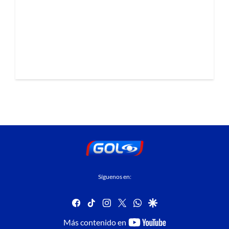
Síguenos en:
facebook
tiktok
instagram
twitter
whatsapp
google
youtube-
Más contenido en