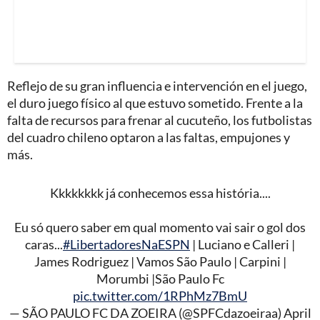
Reflejo de su gran influencia e intervención en el juego,
el duro juego físico al que estuvo sometido. Frente a la
falta de recursos para frenar al cucuteño, los futbolistas
del cuadro chileno optaron a las faltas, empujones y
más.
Kkkkkkkk já conhecemos essa história....
Eu só quero saber em qual momento vai sair o gol dos
caras...
#LibertadoresNaESPN
| Luciano e Calleri |
James Rodriguez | Vamos São Paulo | Carpini |
Morumbi |São Paulo Fc
pic.twitter.com/1RPhMz7BmU
— SÃO PAULO FC DA ZOEIRA (@SPFCdazoeiraa)
April