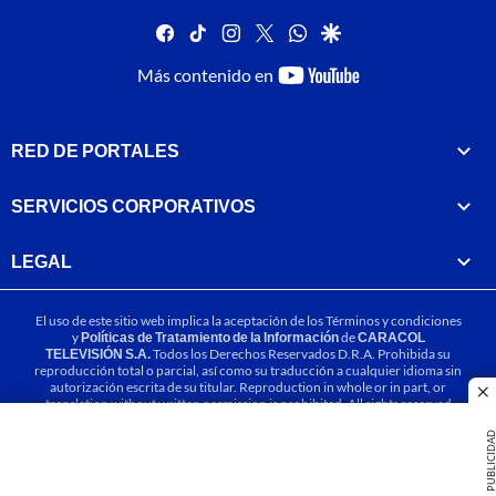
facebook
tiktok
instagram
twitter
whatsapp
google
youtube-
Más contenido en
footer
RED DE PORTALES
SERVICIOS CORPORATIVOS
LEGAL
El uso de este sitio web implica la aceptación de los
Términos y condiciones
y
Políticas de Tratamiento de la Información
de
CARACOL
TELEVISIÓN S.A.
Todos los Derechos Reservados D.R.A. Prohibida su
reproducción total o parcial, así como su traducción a cualquier idioma sin
autorización escrita de su titular. Reproduction in whole or in part, or
cl
translation without written permission is prohibited. All rights reserved
2025.
PUBLICIDA
MIEMBRO DE: