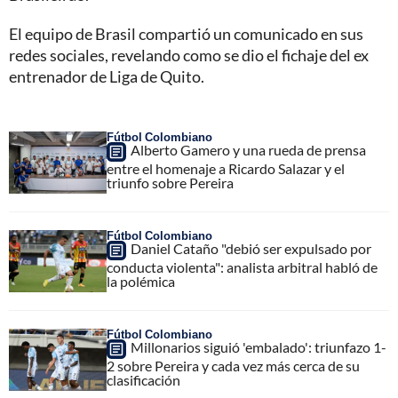
El equipo de Brasil compartió un comunicado en sus
redes sociales, revelando como se dio el fichaje del ex
entrenador de Liga de Quito.
Fútbol Colombiano
Alberto Gamero y una rueda de prensa
entre el homenaje a Ricardo Salazar y el
triunfo sobre Pereira
Fútbol Colombiano
Daniel Cataño "debió ser expulsado por
conducta violenta": analista arbitral habló de
la polémica
Fútbol Colombiano
Millonarios siguió 'embalado': triunfazo 1-
2 sobre Pereira y cada vez más cerca de su
clasificación