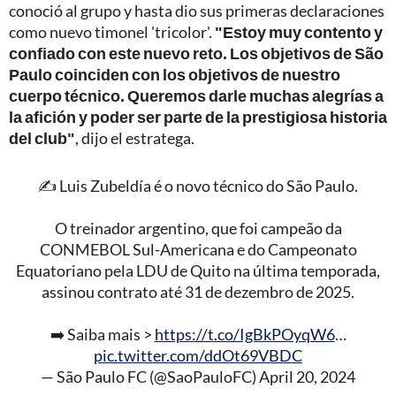
conoció al grupo y hasta dio sus primeras declaraciones
como nuevo timonel 'tricolor'.
"Estoy muy contento y
confiado con este nuevo reto. Los objetivos de São
Paulo coinciden con los objetivos de nuestro
cuerpo técnico. Queremos darle muchas alegrías a
la afición y poder ser parte de la prestigiosa historia
del club"
, dijo el estratega.
✍️ Luis Zubeldía é o novo técnico do São Paulo.
O treinador argentino, que foi campeão da
CONMEBOL Sul-Americana e do Campeonato
Equatoriano pela LDU de Quito na última temporada,
assinou contrato até 31 de dezembro de 2025.
➡️ Saiba mais >
https://t.co/IgBkPOyqW6
…
pic.twitter.com/ddOt69VBDC
— São Paulo FC (@SaoPauloFC)
April 20, 2024