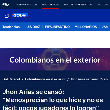
ÚLTIMAS NOTICAS
GOL CARACOL
UNIDAD INVESTIGATIVA
NOTICIAS
Tendencias:
LUIS DÍAZ
FIFA-INFANTINO
MILLONARIOS
JAM
PUBLICIDAD
/
/
Gol Caracol
Colombianos en el exterior
Jhon Arias se cansó: "Menosp
Jhon Arias se cansó:
"Menosprecian lo que hice y no es
fácil; pocos jugadores lo logran"