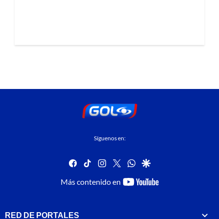
Síguenos en:
facebook
tiktok
instagram
twitter
whatsapp
google
youtube-
Más contenido en
footer
RED DE PORTALES