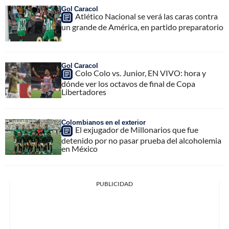
Gol Caracol
Atlético Nacional se verá las caras contra
un grande de América, en partido preparatorio
Gol Caracol
Colo Colo vs. Junior, EN VIVO: hora y
dónde ver los octavos de final de Copa
Libertadores
Colombianos en el exterior
El exjugador de Millonarios que fue
detenido por no pasar prueba del alcoholemia
en México
PUBLICIDAD