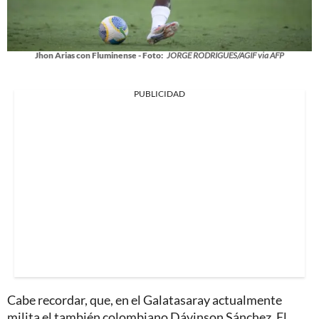
Jhon Arias con Fluminense - Foto:
JORGE RODRIGUES/AGIF via AFP
PUBLICIDAD
Cabe recordar, que, en el Galatasaray actualmente
milita el también colombiano Dávinson Sánchez. El