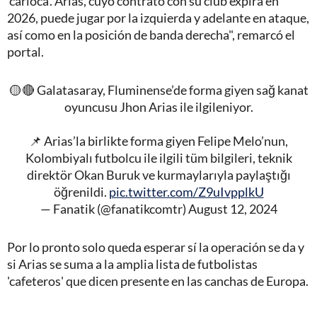
'carioca'. Arias, cuyo contrato con su club expira en
2026, puede jugar por la izquierda y adelante en ataque,
así como en la posición de banda derecha", remarcó el
portal.
🟡🔴 Galatasaray, Fluminense’de forma giyen sağ kanat
oyuncusu Jhon Arias ile ilgileniyor.
📌 Arias’la birlikte forma giyen Felipe Melo’nun,
Kolombiyalı futbolcu ile ilgili tüm bilgileri, teknik
direktör Okan Buruk ve kurmaylarıyla paylaştığı
öğrenildi.
pic.twitter.com/Z9uIvpplkU
— Fanatik (@fanatikcomtr)
August 12, 2024
Por lo pronto solo queda esperar sí la operación se da y
si Arias se suma a la amplia lista de futbolistas
'cafeteros' que dicen presente en las canchas de Europa.