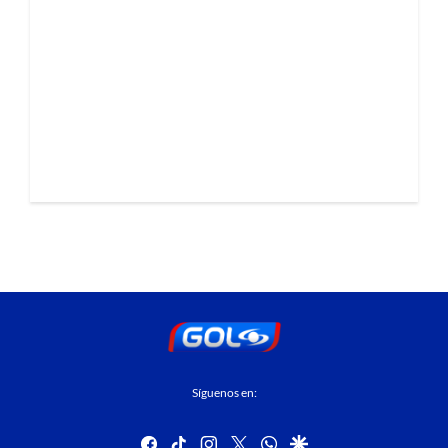
Síguenos en:
facebook
tiktok
instagram
twitter
whatsapp
google