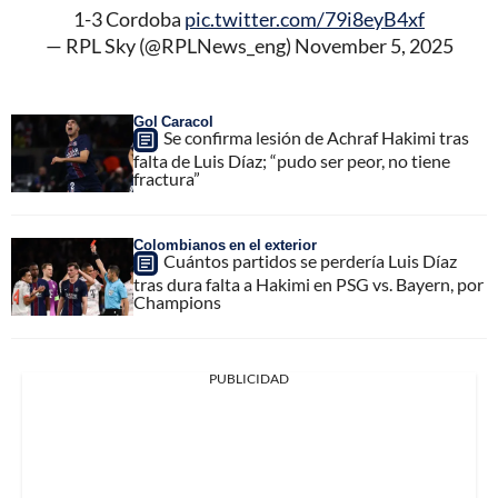
1-3 Cordoba
pic.twitter.com/79i8eyB4xf
— RPL Sky (@RPLNews_eng)
November 5, 2025
Gol Caracol
Se confirma lesión de Achraf Hakimi tras
falta de Luis Díaz; “pudo ser peor, no tiene
fractura”
Colombianos en el exterior
Cuántos partidos se perdería Luis Díaz
tras dura falta a Hakimi en PSG vs. Bayern, por
Champions
PUBLICIDAD