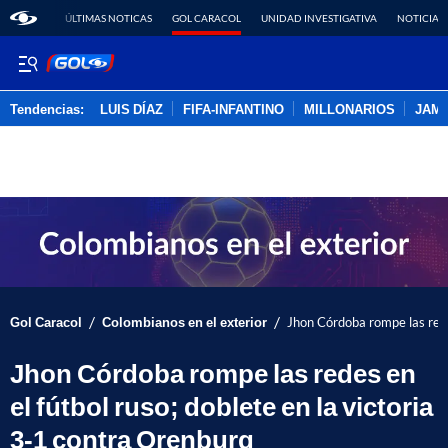
ÚLTIMAS NOTICAS
GOL CARACOL
UNIDAD INVESTIGATIVA
NOTICIAS
Tendencias:
LUIS DÍAZ
FIFA-INFANTINO
MILLONARIOS
JAM
PUBLICIDAD
/
/
Gol Caracol
Colombianos en el exterior
Jhon Córdoba rompe las redes
Jhon Córdoba rompe las redes en
el fútbol ruso; doblete en la victoria
3-1 contra Orenburg