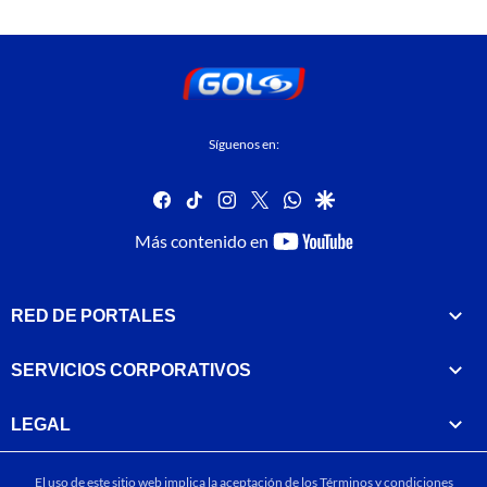
Síguenos en:
facebook
tiktok
instagram
twitter
whatsapp
google
youtube-
Más contenido en
footer
RED DE PORTALES
SERVICIOS CORPORATIVOS
LEGAL
El uso de este sitio web implica la aceptación de los
Términos y condiciones