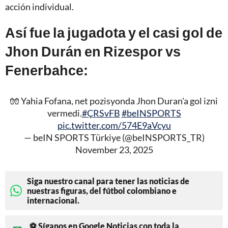
acción individual.
Así fue la jugadota y el casi gol de
Jhon Durán en Rizespor vs
Fenerbahce:
🧤 Yahia Fofana, net pozisyonda Jhon Duran'a gol izni
vermedi.
#ÇRSvFB
#beINSPORTS
pic.twitter.com/574E9aVcyu
— beIN SPORTS Türkiye (@beINSPORTS_TR)
November 23, 2025
Siga nuestro canal para tener las noticias de
nuestras figuras, del fútbol colombiano e
internacional.
⚽ Síganos en Google Noticias con toda la