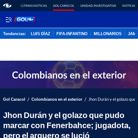
ÚLTIMAS NOTICAS
GOL CARACOL
UNIDAD INVESTIGATIVA
NOTICIAS
Tendencias:
LUIS DÍAZ
FIFA-INFANTINO
MILLONARIOS
JAM
PUBLICIDAD
/
/
Gol Caracol
Colombianos en el exterior
Jhon Durán y el golazo que 
Jhon Durán y el golazo que pudo
marcar con Fenerbahce; jugadota,
pero el arquero se lució