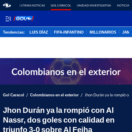
ÚLTIMAS NOTICAS
GOL CARACOL
UNIDAD INVESTIGATIVA
NOTICIAS
Tendencias:
LUIS DÍAZ
FIFA-INFANTINO
MILLONARIOS
JAM
PUBLICIDAD
/
/
Gol Caracol
Colombianos en el exterior
Jhon Durán ya la rompió con 
Jhon Durán ya la rompió con Al
Nassr, dos goles con calidad en
triunfo 3-0 sobre Al Feiha