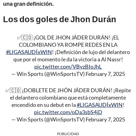
una gran definición.
Los dos goles de Jhon Durán
✅🇨🇴 ¡GOL DE JHON JÁDER DURÁN! ¡EL
COLOMBIANO YA ROMPE REDES EN LA
#LIGASAUDÍxWIN
! ¡Definición de lujo del delantero
que por el momento le da la victoria a Al Nassr!
pic.twitter.com/VByzBIoJhL
— Win Sports (@WinSportsTV)
February 7, 2025
✅🇨🇴 ¡DOBLETE DE JHÓN JÁDER DURÁN! ¡Repite
el delantero colombiano que está completamente
encendido en su debut en la
#LIGASAUDÍxWIN
!
pic.twitter.com/oDa3sbS4jD
— Win Sports (@WinSportsTV)
February 7, 2025
PUBLICIDAD