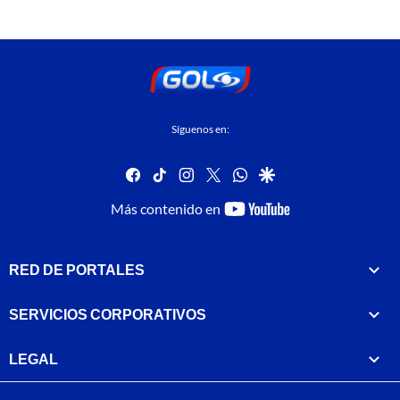
Síguenos en:
facebook
tiktok
instagram
twitter
whatsapp
google
youtube-
Más contenido en
footer
RED DE PORTALES
SERVICIOS CORPORATIVOS
LEGAL