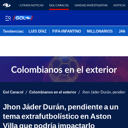
ÚLTIMAS NOTICAS
GOL CARACOL
UNIDAD INVESTIGATIVA
NOTICIAS
Tendencias:
LUIS DÍAZ
FIFA-INFANTINO
MILLONARIOS
JAM
PUBLICIDAD
/
/
Gol Caracol
Colombianos en el exterior
Jhon Jáder Durán, pendiente
Jhon Jáder Durán, pendiente a un
tema extrafutbolístico en Aston
Villa que podría impactarlo