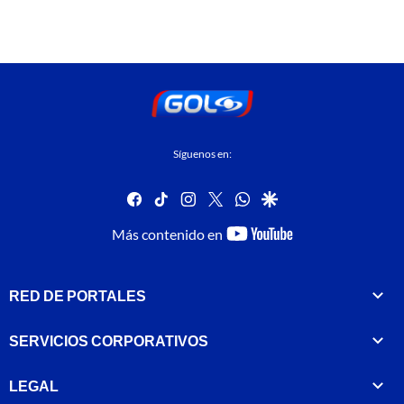
Síguenos en:
facebook
tiktok
instagram
twitter
whatsapp
google
youtube-
Más contenido en
footer
RED DE PORTALES
SERVICIOS CORPORATIVOS
LEGAL