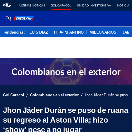
ÚLTIMAS NOTICAS
GOL CARACOL
UNIDAD INVESTIGATIVA
NOTICIAS
Tendencias:
LUIS DÍAZ
FIFA-INFANTINO
MILLONARIOS
JAM
PUBLICIDAD
/
/
Gol Caracol
Colombianos en el exterior
Jhon Jáder Durán se puso de 
Jhon Jáder Durán se puso de ruana
su regreso al Aston Villa; hizo
‘show’ pese a no jugar