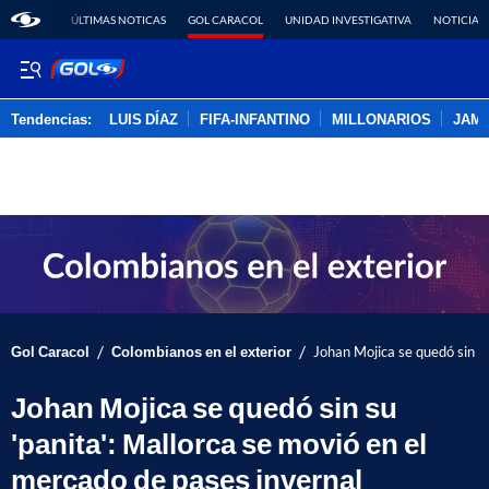
ÚLTIMAS NOTICAS
GOL CARACOL
UNIDAD INVESTIGATIVA
NOTICIAS
Tendencias:
LUIS DÍAZ
FIFA-INFANTINO
MILLONARIOS
JAM
PUBLICIDAD
/
/
Gol Caracol
Colombianos en el exterior
Johan Mojica se quedó sin su
Johan Mojica se quedó sin su
'panita': Mallorca se movió en el
mercado de pases invernal