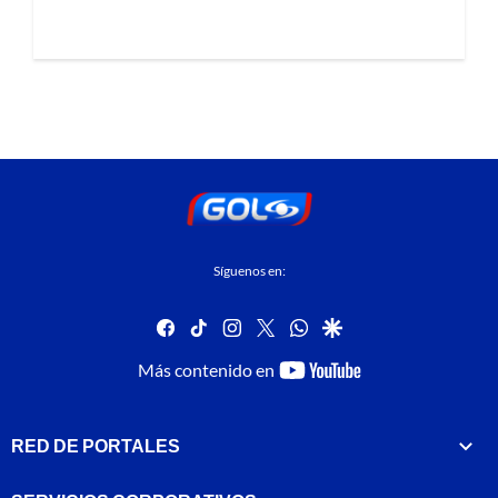
Síguenos en:
facebook
tiktok
instagram
twitter
whatsapp
google
youtube-
Más contenido en
footer
RED DE PORTALES