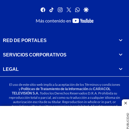
facebook
tiktok
instagram
twitter
whatsapp
google
youtube-
Más contenido en
footer
RED DE PORTALES
SERVICIOS CORPORATIVOS
LEGAL
El uso de este sitio web implica la aceptación de los
Términos y condiciones
y
Políticas de Tratamiento de la Información
de
CARACOL
TELEVISIÓN S.A.
Todos los Derechos Reservados D.R.A. Prohibida su
reproducción total o parcial, así como su traducción a cualquier idioma sin
autorización escrita de su titular. Reproduction in whole or in part, or
cl
translation without written permission is prohibited. All rights reserved
2025.
PUBLICIDA
MIEMBRO DE: