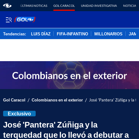
ÚLTIMAS NOTICAS
GOL CARACOL
UNIDAD INVESTIGATIVA
NOTICIAS
Tendencias:
LUIS DÍAZ
FIFA-INFANTINO
MILLONARIOS
JAM
PUBLICIDAD
/
/
Gol Caracol
Colombianos en el exterior
José 'Pantera' Zúñiga y la t
Exclusivo
José 'Pantera' Zúñiga y la
terquedad que lo llevó a debutar a