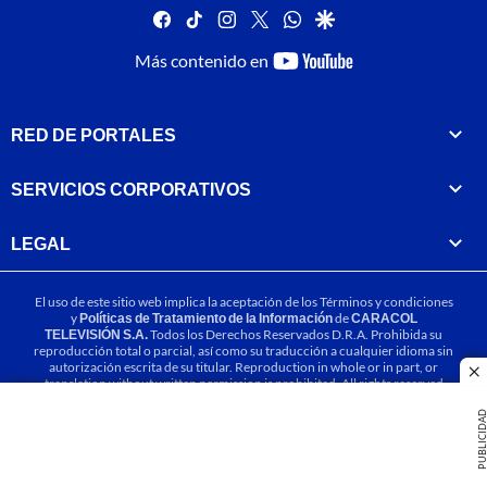
facebook
tiktok
instagram
twitter
whatsapp
google
youtube-
Más contenido en
footer
RED DE PORTALES
SERVICIOS CORPORATIVOS
LEGAL
El uso de este sitio web implica la aceptación de los
Términos y condiciones
y
Políticas de Tratamiento de la Información
de
CARACOL
TELEVISIÓN S.A.
Todos los Derechos Reservados D.R.A. Prohibida su
reproducción total o parcial, así como su traducción a cualquier idioma sin
autorización escrita de su titular. Reproduction in whole or in part, or
cl
translation without written permission is prohibited. All rights reserved
2025.
PUBLICIDA
MIEMBRO DE: