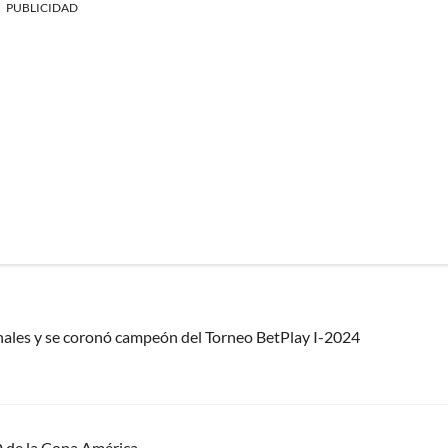
PUBLICIDAD
nales y se coronó campeón del Torneo BetPlay I-2024
 D de la Copa América