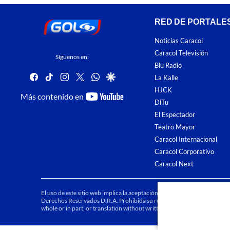
RED DE PORTALE
Noticias Caracol
Caracol Televisión
Síguenos en:
Blu Radio
facebook
tiktok
instagram
twitter
whatsapp
google
La Kalle
HJCK
youtube-
Más contenido en
DiTu
footer
El Espectador
Teatro Mayor
Caracol Internacional
Caracol Corporativo
Caracol Next
El uso de este sitio web implica la aceptación de los
Términos y condici
Derechos Reservados D.R.A. Prohibida su reproducción total o parcial, a
whole or in part, or translation without written permission is prohibited