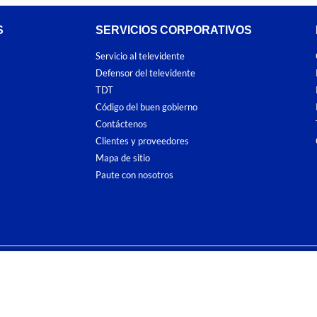
S
SERVICIOS CORPORATIVOS
Servicio al televidente
Defensor del televidente
TDT
Código del buen gobierno
Contáctenos
Clientes y proveedores
Mapa de sitio
Paute con nosotros
ones
y
Políticas de Tratamiento de la Información
de
CARACOL TELEVISIÓN S.A.
To
sí como su traducción a cualquier idioma sin autorización escrita de su titular. Repro
. All rights reserved 2025.