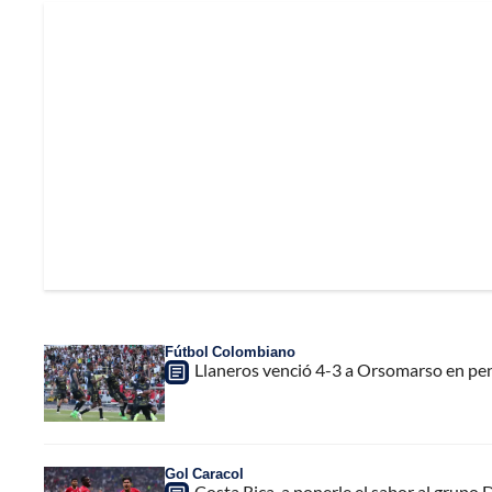
Fútbol Colombiano
Llaneros venció 4-3 a Orsomarso en pe
Gol Caracol
Costa Rica, a ponerle el sabor al grupo