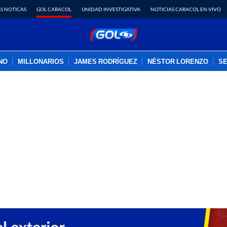
S NOTICAS
GOL CARACOL
UNIDAD INVESTIGATIVA
NOTICIAS CARACOL EN VIVO
INO
MILLONARIOS
JAMES RODRÍGUEZ
NÉSTOR LORENZO
SE
PUBLICIDAD