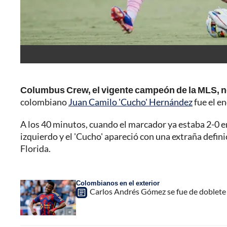
Columbus Crew, el vigente campeón de la MLS, no 
colombiano
Juan Camilo 'Cucho' Hernández
fue el e
A los 40 minutos, cuando el marcador ya estaba 2-0 e
izquierdo y el 'Cucho' apareció con una extraña defini
Florida.
Colombianos en el exterior
Carlos Andrés Gómez se fue de doblete e