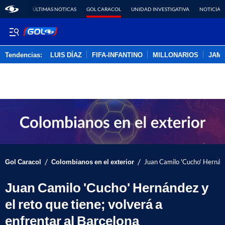
ÚLTIMAS NOTICAS
GOL CARACOL
UNIDAD INVESTIGATIVA
NOTICIAS
Tendencias:
LUIS DÍAZ
FIFA-INFANTINO
MILLONARIOS
JAM
PUBLICIDAD
/
/
Gol Caracol
Colombianos en el exterior
Juan Camilo 'Cucho' Hernánde
Juan Camilo 'Cucho' Hernández y
el reto que tiene; volverá a
enfrentar al Barcelona