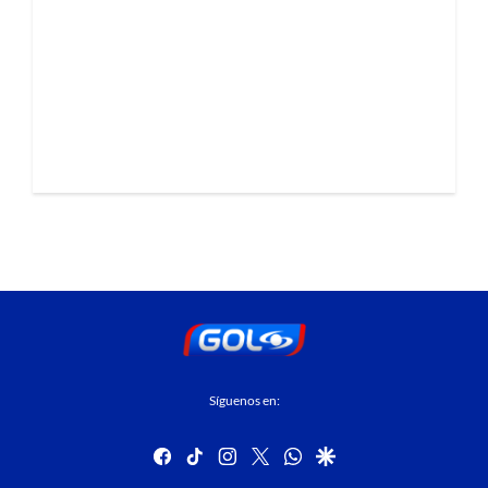
Síguenos en:
facebook
tiktok
instagram
twitter
whatsapp
google