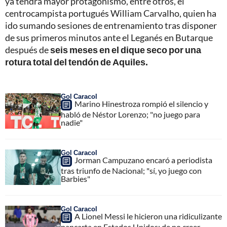
ya tendrá mayor protagonismo, entre otros, el
centrocampista portugués William Carvalho, quien ha
ido sumando sesiones de entrenamiento tras disponer
de sus primeros minutos ante el Leganés en Butarque
después de
seis meses en el dique seco por una
rotura total del tendón de Aquiles.
Gol Caracol
Marino Hinestroza rompió el silencio y
habló de Néstor Lorenzo; "no juego para
nadie"
Gol Caracol
Jorman Campuzano encaró a periodista
tras triunfo de Nacional; "sí, yo juego con
Barbies"
Gol Caracol
A Lionel Messi le hicieron una ridiculizante
pancarta en Estados Unidos; de no creer