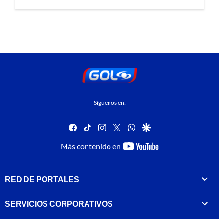
Síguenos en:
facebook
tiktok
instagram
twitter
whatsapp
google
youtube-
Más contenido en
footer
RED DE PORTALES
SERVICIOS CORPORATIVOS