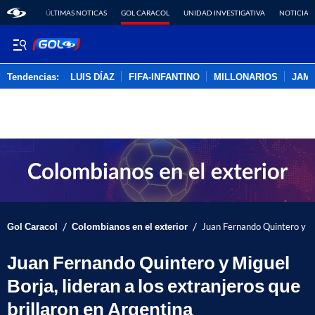
ÚLTIMAS NOTICAS
GOL CARACOL
UNIDAD INVESTIGATIVA
NOTICIAS
Tendencias:
LUIS DÍAZ
FIFA-INFANTINO
MILLONARIOS
JAM
PUBLICIDAD
/
/
Gol Caracol
Colombianos en el exterior
Juan Fernando Quintero y Mig
Juan Fernando Quintero y Miguel
Borja, lideran a los extranjeros que
brillaron en Argentina