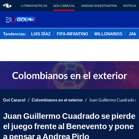
ÚLTIMAS NOTICAS
GOL CARACOL
UNIDAD INVESTIGATIVA
NOTICIAS
Tendencias:
LUIS DÍAZ
FIFA-INFANTINO
MILLONARIOS
JAM
PUBLICIDAD
/
/
Gol Caracol
Colombianos en el exterior
Juan Guillermo Cuadrado se 
Juan Guillermo Cuadrado se pierde
el juego frente al Benevento y pone
a pensar a Andrea Pirlo