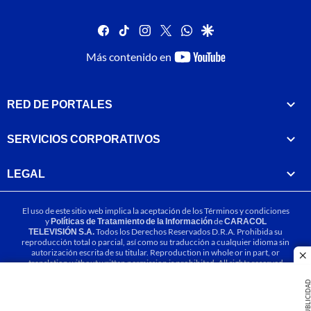
facebook
tiktok
instagram
twitter
whatsapp
google
youtube-
Más contenido en
footer
RED DE PORTALES
SERVICIOS CORPORATIVOS
LEGAL
El uso de este sitio web implica la aceptación de los
Términos y condiciones
y
Políticas de Tratamiento de la Información
de
CARACOL
TELEVISIÓN S.A.
Todos los Derechos Reservados D.R.A. Prohibida su
reproducción total o parcial, así como su traducción a cualquier idioma sin
autorización escrita de su titular. Reproduction in whole or in part, or
cl
translation without written permission is prohibited. All rights reserved
2025.
PUBLICIDA
MIEMBRO DE: