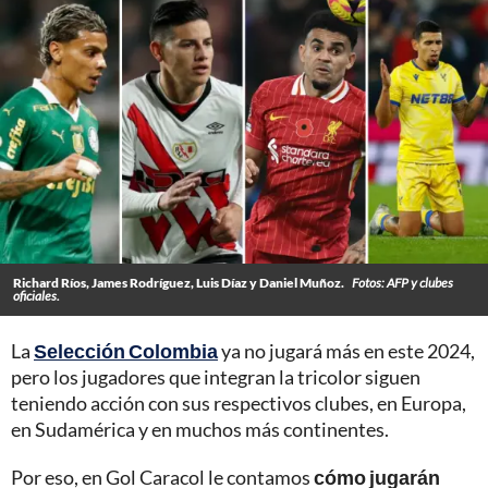
Richard Ríos, James Rodríguez, Luis Díaz y Daniel Muñoz.
Fotos: AFP y clubes
oficiales.
La
Selección Colombia
ya no jugará más en este 2024,
pero los jugadores que integran la tricolor siguen
teniendo acción con sus respectivos clubes, en Europa,
en Sudamérica y en muchos más continentes.
Por eso, en Gol Caracol le contamos
cómo jugarán