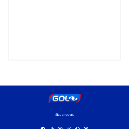
Síguenos en:
facebook
tiktok
instagram
twitter
whatsapp
google