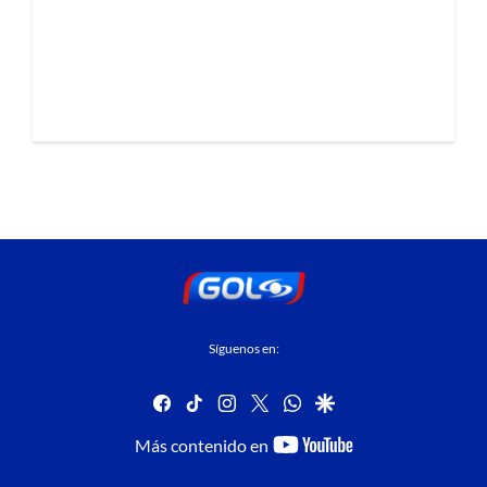
Síguenos en:
facebook
tiktok
instagram
twitter
whatsapp
google
youtube-
Más contenido en
footer