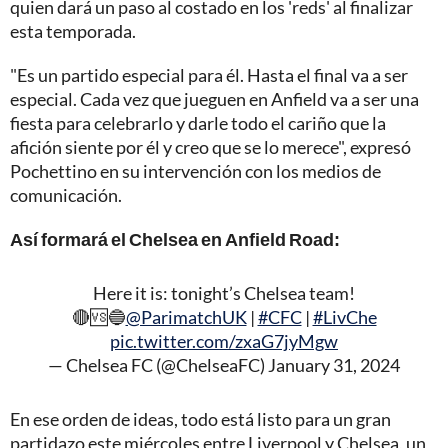
quien dará un paso al costado en los 'reds' al finalizar
esta temporada.
"Es un partido especial para él. Hasta el final va a ser
especial. Cada vez que jueguen en Anfield va a ser una
fiesta para celebrarlo y darle todo el cariño que la
afición siente por él y creo que se lo merece", expresó
Pochettino en su intervención con los medios de
comunicación.
Así formará el Chelsea en Anfield Road:
Here it is: tonight’s Chelsea team!
🔴🆚🔵
@ParimatchUK
|
#CFC
|
#LivChe
pic.twitter.com/zxaG7jyMgw
— Chelsea FC (@ChelseaFC)
January 31, 2024
En ese orden de ideas, todo está listo para un gran
partidazo este miércoles entre Liverpool y Chelsea, un