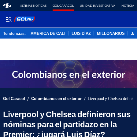
ÚLTIMAS NOTICAS
GOL CARACOL
UNIDAD INVESTIGATIVA
NOTICIAS
Tendencias:
AMERICA DE CALI
LUIS DÍAZ
MILLONARIOS
JA
PUBLICIDAD
/
/
Gol Caracol
Colombianos en el exterior
Liverpool y Chelsea definier
Liverpool y Chelsea definieron sus
nóminas para el partidazo en la
Premier: ¿jugará Luis Díaz?