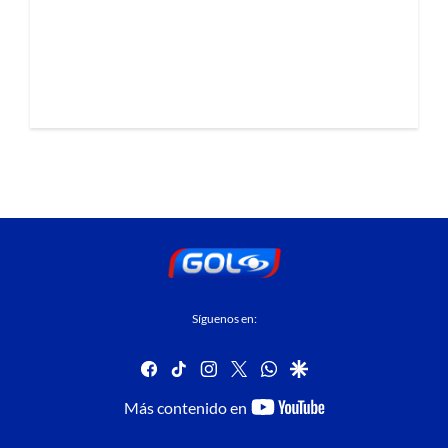
Síguenos en:
facebook
tiktok
instagram
twitter
whatsapp
google
youtube-
Más contenido en
footer