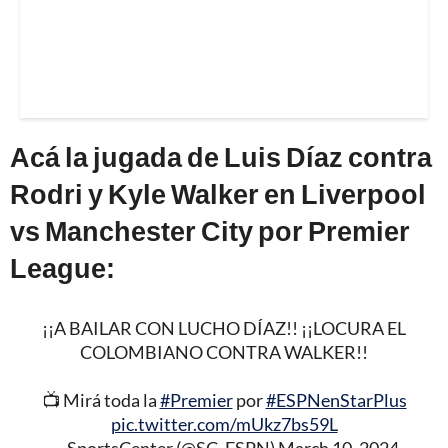
Acá la jugada de Luis Díaz contra
Rodri y Kyle Walker en Liverpool
vs Manchester City por Premier
League:
¡¡A BAILAR CON LUCHO DÍAZ!! ¡¡LOCURA EL
COLOMBIANO CONTRA WALKER!!
📺 Mirá toda la
#Premier
por
#ESPNenStarPlus
pic.twitter.com/mUkz7bs59L
— SportsCenter (@SC_ESPN)
March 10, 2024