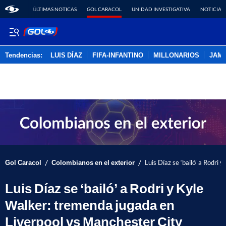
ÚLTIMAS NOTICAS
GOL CARACOL
UNIDAD INVESTIGATIVA
NOTICIAS
Tendencias:
LUIS DÍAZ
FIFA-INFANTINO
MILLONARIOS
JAM
PUBLICIDAD
/
/
Gol Caracol
Colombianos en el exterior
Luis Díaz se ‘bailó’ a Rodri
Luis Díaz se ‘bailó’ a Rodri y Kyle
Walker: tremenda jugada en
Liverpool vs Manchester City