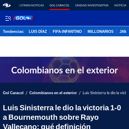
ÚLTIMAS NOTICAS
GOL CARACOL
UNIDAD INVESTIGATIVA
NOTICIAS
Tendencias:
LUIS DÍAZ
FIFA-INFANTINO
MILLONARIOS
JAM
PUBLICIDAD
/
/
Gol Caracol
Colombianos en el exterior
Luis Sinisterra le dio la vi
Luis Sinisterra le dio la victoria 1-0
a Bournemouth sobre Rayo
Vallecano: qué definición