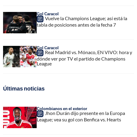
Gol Caracol
Vuelve la Champions League; así está la
tabla de posiciones antes de la fecha 7
Gol Caracol
Real Madrid vs. Mónaco, EN VIVO: hora y
dónde ver por TV el partido de Champions
League
Últimas noticias
Colombianos en el exterior
Jhon Durán dijo presente en la Europa
League; vea su gol con Benfica vs. Hearts