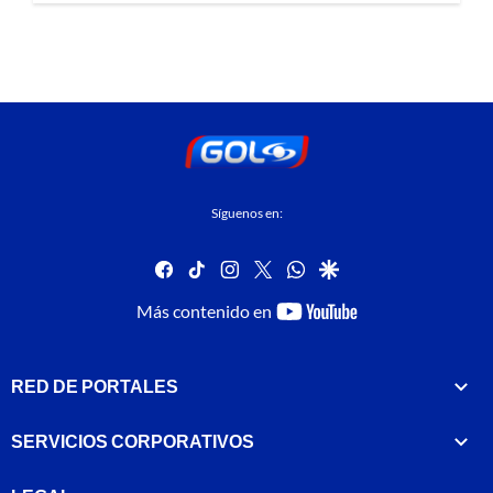
Síguenos en:
facebook
tiktok
instagram
twitter
whatsapp
google
youtube-
Más contenido en
footer
RED DE PORTALES
SERVICIOS CORPORATIVOS