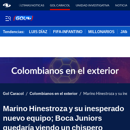
ÚLTIMAS NOTICAS
GOL CARACOL
UNIDAD INVESTIGATIVA
NOTICIAS
Tendencias:
LUIS DÍAZ
FIFA-INFANTINO
MILLONARIOS
JAM
PUBLICIDAD
/
/
Gol Caracol
Colombianos en el exterior
Marino Hinestroza y su ines
Marino Hinestroza y su inesperado
nuevo equipo; Boca Juniors
quedaría viendo un chispero