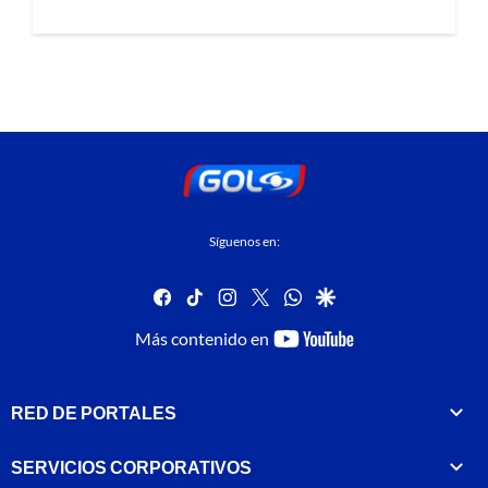
Síguenos en:
facebook
tiktok
instagram
twitter
whatsapp
google
youtube-
Más contenido en
footer
RED DE PORTALES
SERVICIOS CORPORATIVOS