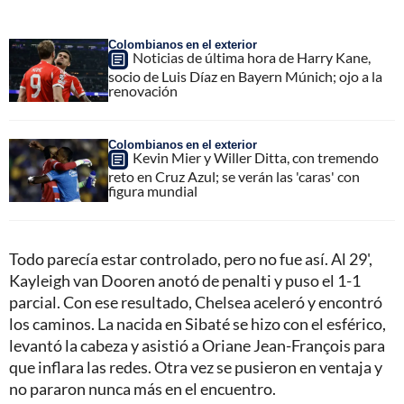
Colombianos en el exterior
Noticias de última hora de Harry Kane,
socio de Luis Díaz en Bayern Múnich; ojo a la
renovación
Colombianos en el exterior
Kevin Mier y Willer Ditta, con tremendo
reto en Cruz Azul; se verán las 'caras' con
figura mundial
Todo parecía estar controlado, pero no fue así. Al 29',
Kayleigh van Dooren anotó de penalti y puso el 1-1
parcial. Con ese resultado, Chelsea aceleró y encontró
los caminos. La nacida en Sibaté se hizo con el esférico,
levantó la cabeza y asistió a Oriane Jean-François para
que inflara las redes. Otra vez se pusieron en ventaja y
no pararon nunca más en el encuentro.