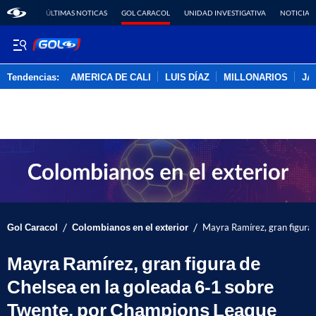
ÚLTIMAS NOTICAS
GOL CARACOL
UNIDAD INVESTIGATIVA
NOTICIAS
Tendencias:
AMERICA DE CALI
LUIS DÍAZ
MILLONARIOS
JA
PUBLICIDAD
/
/
Gol Caracol
Colombianos en el exterior
Mayra Ramírez, gran figura
Mayra Ramírez, gran figura de
Chelsea en la goleada 6-1 sobre
Twente, por Champions League