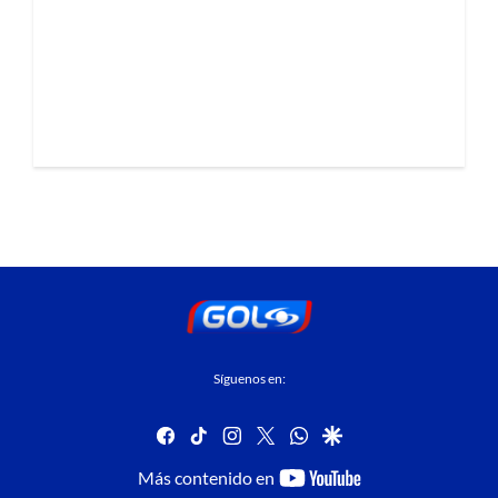
Síguenos en:
facebook
tiktok
instagram
twitter
whatsapp
google
youtube-
Más contenido en
footer