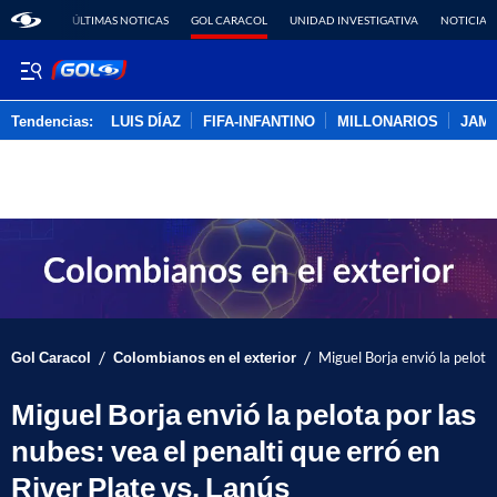
ÚLTIMAS NOTICAS
GOL CARACOL
UNIDAD INVESTIGATIVA
NOTICIAS
Tendencias:
LUIS DÍAZ
FIFA-INFANTINO
MILLONARIOS
JAM
PUBLICIDAD
/
/
Gol Caracol
Colombianos en el exterior
Miguel Borja envió la pelota 
Miguel Borja envió la pelota por las
nubes: vea el penalti que erró en
River Plate vs. Lanús