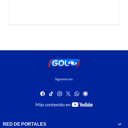
Síguenos en:
facebook
tiktok
instagram
twitter
whatsapp
google
youtube-
Más contenido en
footer
RED DE PORTALES