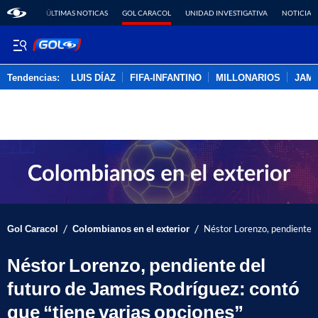
ÚLTIMAS NOTICAS
GOL CARACOL
UNIDAD INVESTIGATIVA
NOTICIAS
Tendencias:
LUIS DÍAZ
FIFA-INFANTINO
MILLONARIOS
JAM
PUBLICIDAD
/
/
Gol Caracol
Colombianos en el exterior
Néstor Lorenzo, pendiente d
Néstor Lorenzo, pendiente del
futuro de James Rodríguez: contó
que “tiene varias opciones”