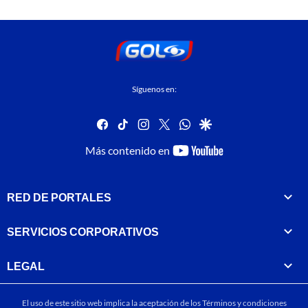
Síguenos en:
facebook
tiktok
instagram
twitter
whatsapp
google
youtube-
Más contenido en
footer
RED DE PORTALES
SERVICIOS CORPORATIVOS
LEGAL
El uso de este sitio web implica la aceptación de los
Términos y condiciones