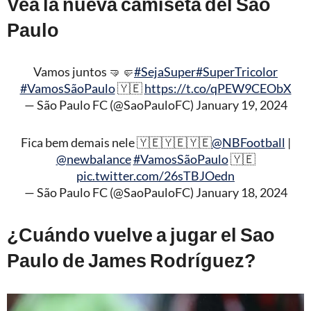
Vea la nueva camiseta del Sao
Paulo
Vamos juntos 🤜🤛
#SejaSuper
#SuperTricolor
#VamosSãoPaulo
🇾🇪
https://t.co/qPEW9CEObX
— São Paulo FC (@SaoPauloFC)
January 19, 2024
Fica bem demais nele 🇾🇪🇾🇪🇾🇪
@NBFootball
|
@newbalance
#VamosSãoPaulo
🇾🇪
pic.twitter.com/26sTBJOedn
— São Paulo FC (@SaoPauloFC)
January 18, 2024
¿Cuándo vuelve a jugar el Sao
Paulo de James Rodríguez?