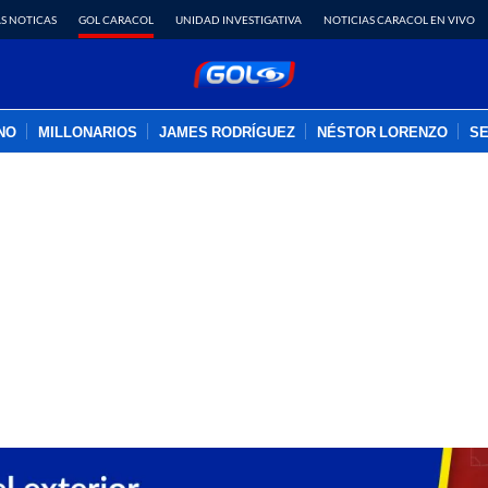
S NOTICAS
GOL CARACOL
UNIDAD INVESTIGATIVA
NOTICIAS CARACOL EN VIVO
INO
MILLONARIOS
JAMES RODRÍGUEZ
NÉSTOR LORENZO
SE
PUBLICIDAD