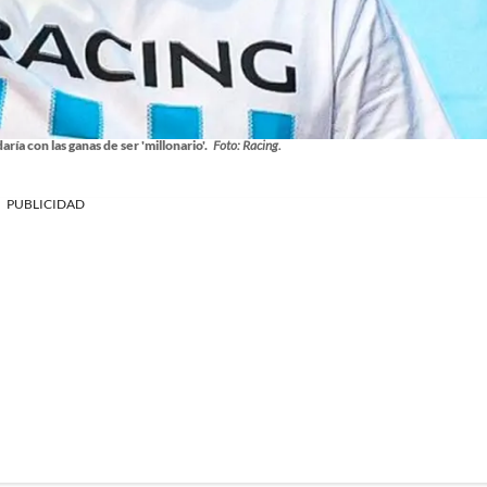
ía con las ganas de ser 'millonario'.
Foto: Racing.
PUBLICIDAD