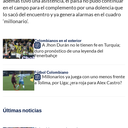
además tuvo una asistencia, el paisa no pudo continuar
en el campo para el complemento por una dolencia que
lo sacó del encuentro y ya genera alarmas en el cuadro
‘millonario’.
Colombianos en el exterior
A Jhon Durán no le tienen fe en Turquía;
duro pronóstico de una leyenda del
Fenerbahçe
Fútbol Colombiano
Millonarios ya juega con uno menos frente
a Tolima, por Liga; ¿era roja para Alex Castro?
Últimas noticias