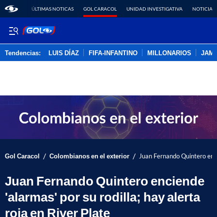
ÚLTIMAS NOTICAS
GOL CARACOL
UNIDAD INVESTIGATIVA
NOTICIAS
Tendencias:
LUIS DÍAZ
FIFA-INFANTINO
MILLONARIOS
JAM
PUBLICIDAD
/
/
Gol Caracol
Colombianos en el exterior
Juan Fernando Quintero encie
Juan Fernando Quintero enciende
'alarmas' por su rodilla; hay alerta
roja en River Plate