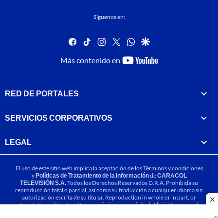
Síguenos en:
facebook
tiktok
instagram
twitter
whatsapp
google
youtube-
Más contenido en
footer
RED DE PORTALES
SERVICIOS CORPORATIVOS
LEGAL
El uso de este sitio web implica la aceptación de los
Términos y condiciones
y
Políticas de Tratamiento de la Información
de
CARACOL
TELEVISIÓN S.A.
Todos los Derechos Reservados D.R.A. Prohibida su
reproducción total o parcial, así como su traducción a cualquier idioma sin
autorización escrita de su titular. Reproduction in whole or in part, or
cl
translation without written permission is prohibited. All rights reserved
2025.