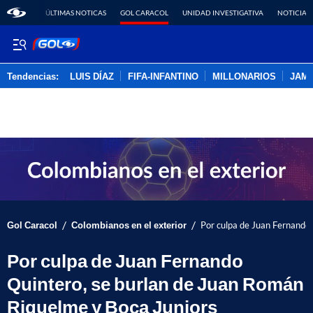
ÚLTIMAS NOTICAS
GOL CARACOL
UNIDAD INVESTIGATIVA
NOTICIAS
Tendencias:
LUIS DÍAZ
FIFA-INFANTINO
MILLONARIOS
JAM
PUBLICIDAD
/
/
Gol Caracol
Colombianos en el exterior
Por culpa de Juan Fernando 
Por culpa de Juan Fernando
Quintero, se burlan de Juan Román
Riquelme y Boca Juniors