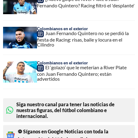
Fernando Quintero? Racing filtró el 'desplante'
Colombianos en el exterior
Juan Fernando Quintero no se perdió la
fiesta de Racing: risas, baile y locura en el
Cilindro
Colombianos en el exterior
El ‘golazo’ que le meterían a River Plate
con Juan Fernando Quintero; están
advertidos
Siga nuestro canal para tener las noticias de
nuestras figuras, del fútbol colombiano e
internacional.
⚽ Síganos en Google Noticias con toda la