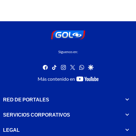
Síguenos en:
facebook
tiktok
instagram
twitter
whatsapp
google
youtube-
Más contenido en
footer
RED DE PORTALES
SERVICIOS CORPORATIVOS
LEGAL