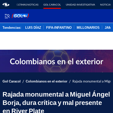
ÚLTIMAS NOTICAS
GOL CARACOL
UNIDAD INVESTIGATIVA
NOTICIAS
Tendencias:
LUIS DÍAZ
FIFA-INFANTINO
MILLONARIOS
JAM
PUBLICIDAD
/
/
Gol Caracol
Colombianos en el exterior
Rajada monumental a Miguel 
Rajada monumental a Miguel Ángel
Borja, dura crítica y mal presente
en River Plate