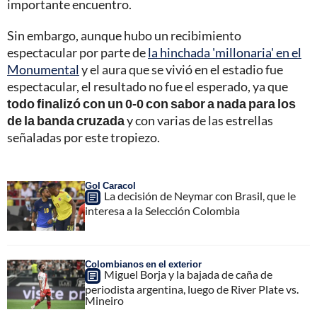
importante encuentro.
Sin embargo, aunque hubo un recibimiento
espectacular por parte de
la hinchada 'millonaria' en el
Monumental
y el aura que se vivió en el estadio fue
espectacular, el resultado no fue el esperado, ya que
todo finalizó con un 0-0 con sabor a nada para los
de la banda cruzada
y con varias de las estrellas
señaladas por este tropiezo.
Gol Caracol
La decisión de Neymar con Brasil, que le
interesa a la Selección Colombia
Colombianos en el exterior
Miguel Borja y la bajada de caña de
periodista argentina, luego de River Plate vs.
Mineiro