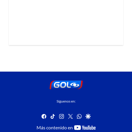
Síguenos en:
facebook
tiktok
instagram
twitter
whatsapp
google
youtube-
Más contenido en