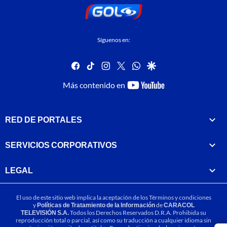
Síguenos en:
facebook
tiktok
instagram
twitter
whatsapp
google
youtube-
Más contenido en
footer
RED DE PORTALES
SERVICIOS CORPORATIVOS
LEGAL
El uso de este sitio web implica la aceptación de los
Términos y condiciones
y
Políticas de Tratamiento de la Información
de
CARACOL
TELEVISIÓN S.A.
Todos los Derechos Reservados D.R.A. Prohibida su
reproducción total o parcial, así como su traducción a cualquier idioma sin