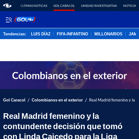
ÚLTIMAS NOTICAS
GOL CARACOL
UNIDAD INVESTIGATIVA
NOTICIAS
Tendencias:
LUIS DÍAZ
FIFA-INFANTINO
MILLONARIOS
JAM
PUBLICIDAD
/
/
Gol Caracol
Colombianos en el exterior
Real Madrid femenino y la c
Real Madrid femenino y la
contundente decisión que tomó
con Linda Caicedo para la Liga